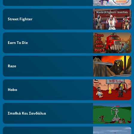
Street Fighter
Earn To Die
Raze
Hobo
Σπαθιά Και Σανδάλια