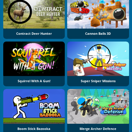
Contract Deer Hunter
Cannon Balls 3D
Squirrel With A Gun!
Super Sniper Missions
Boom Stick Bazooka
Merge Archer Defence