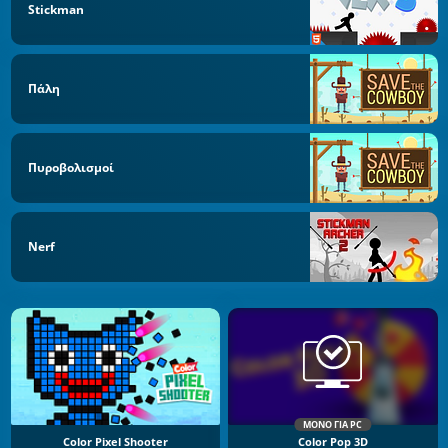
Stickman
Πάλη
Πυροβολισμοί
Nerf
ΜΌΝΟ ΓΙΑ PC
Color Pixel Shooter
Color Pop 3D