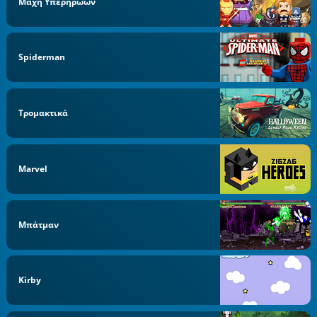
Μάχη Υπερηρώων
Spiderman
Τρομακτικά
Marvel
Μπάτμαν
Kirby