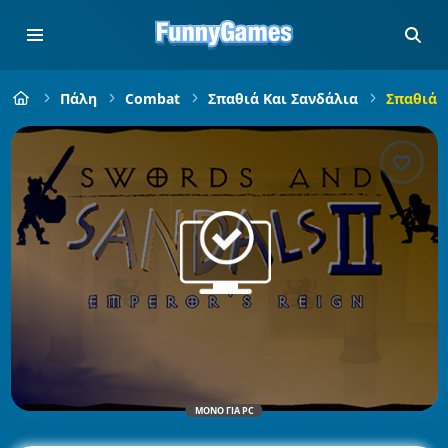
Πάλη
Combat
Σπαθιά Και Σανδάλια
Σπαθιά Κ
ΜΌΝΟ ΓΙΑ PC