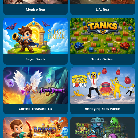
Mexico Rex
L.A. Rex
Siege Break
Tanks Online
Cursed Treasure 1.5
Annoying Boss Punch