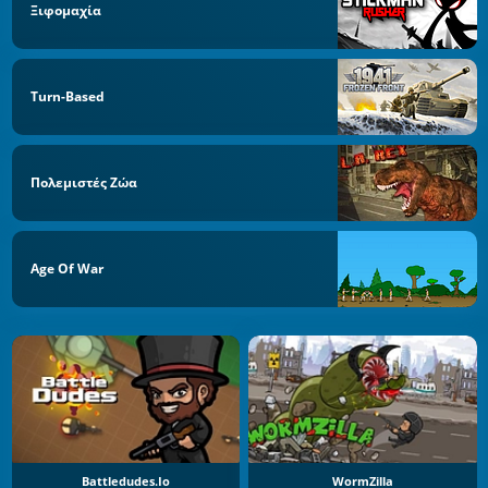
Ξιφομαχία
Turn-Based
Πολεμιστές Ζώα
Age Of War
Battledudes.io
WormZilla