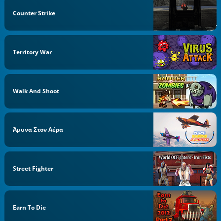
Counter Strike
Territory War
Walk And Shoot
Άμυνα Στον Αέρα
Street Fighter
Earn To Die