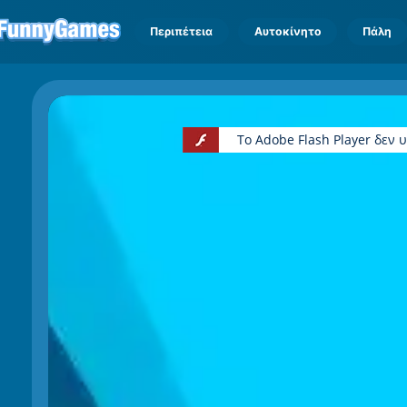
Περιπέτεια
Αυτοκίνητο
Πάλη
Το Adobe Flash Player δεν 