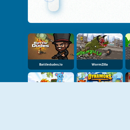
Battledudes.io
WormZilla
Dynamons
Dynamons 2