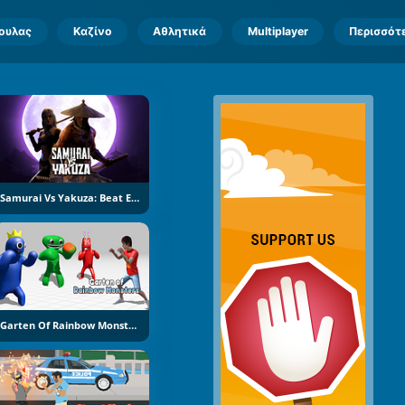
πουλας
Καζίνο
Αθλητικά
Multiplayer
Περισσότ
Samurai Vs Yakuza: Beat Em Up
Garten Of Rainbow Monsters