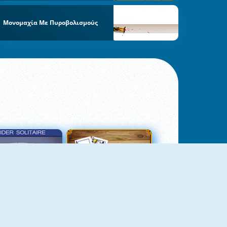
Μονομαχία Με Πυροβολισμούς
σιέντζα Αράχνη 3
Πασιέντζα Αράχνη Suits