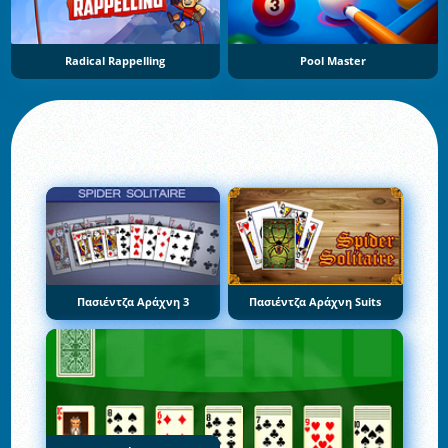
Radical Rappelling
Pool Master
Πασιέντζα Αράχνη 3
Πασιέντζα Αράχνη Suits