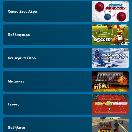
Χόκευ Στον Αέρα
Ποδόσφαιρο
Χειμερινά Σπορ
Μπάσκετ
Τέννις
Ποδήλατο