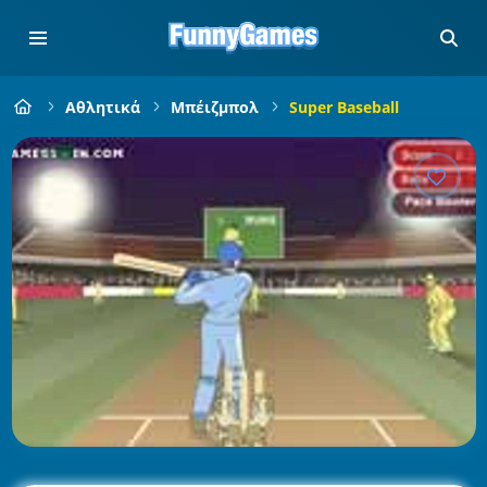
Αθλητικά
Μπέιζμπολ
Super Baseball