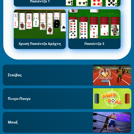
Πασιέντζα 1
Χρυσή Πασιέντζα Αράχνη
Πασιέντζα 3
Στοίβος
Πινγκ-Πονγκ
Μποξ