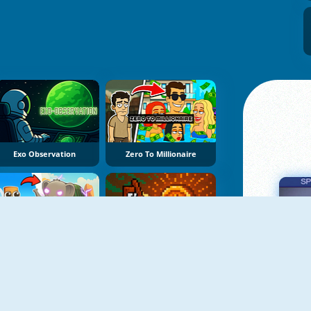
Exo Observation
Zero To Millionaire
Brainrot Evolution
Tung Tung Sahur Clicker
Πα