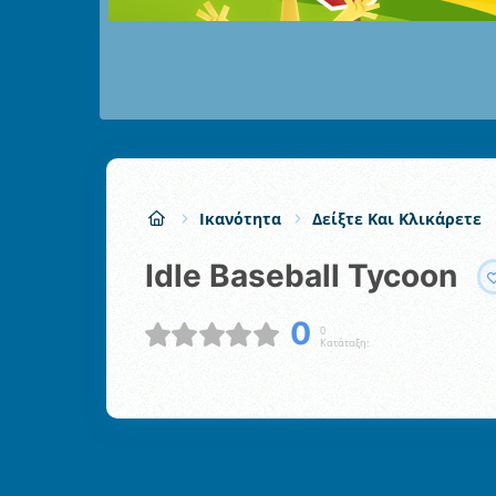
Ικανότητα
Δείξτε Και Κλικάρετε
Idle Baseball Tycoon
0
0
Κατάταξη: