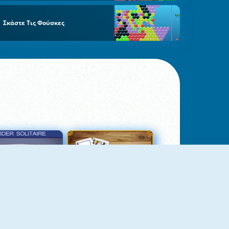
Σκάστε Τις Φούσκες
σιέντζα Αράχνη 3
Πασιέντζα Αράχνη Suits