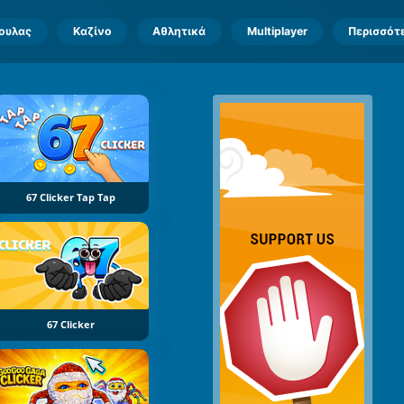
πουλας
Καζίνο
Αθλητικά
Multiplayer
Περισσότ
67 Clicker Tap Tap
67 Clicker