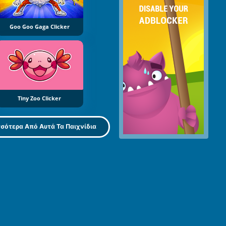
Goo Goo Gaga Clicker
Tiny Zoo Clicker
σότερα Από Αυτά Τα Παιχνίδια