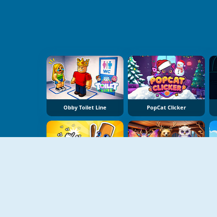
Obby Toilet Line
PopCat Clicker
Italian Brainrot Baby Clicker
Mysterious Familiars Enchanted Bestiary