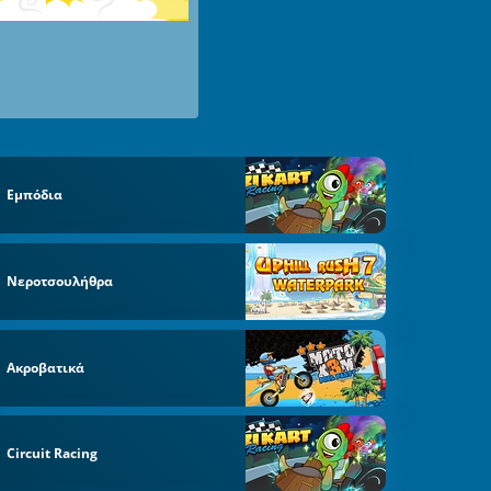
Εμπόδια
Νεροτσουλήθρα
Ακροβατικά
Circuit Racing