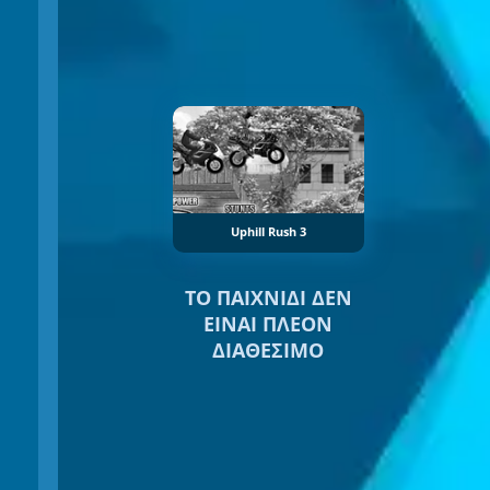
Uphill Rush 3
ΤΟ ΠΑΙΧΝΊΔΙ ΔΕΝ
ΕΊΝΑΙ ΠΛΈΟΝ
ΔΙΑΘΈΣΙΜΟ