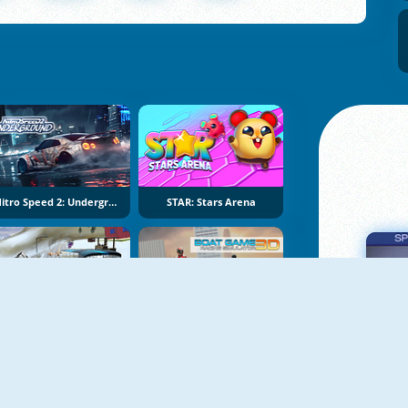
Nitro Speed 2: Underground
STAR: Stars Arena
Mountain Bus Driver
Boat Game: Racing Simulator 3D
Πα