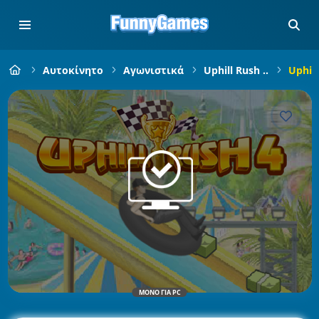
Αυτοκίνητο
Αγωνιστικά
Uphill Rush ..
Uphill
ΜΌΝΟ ΓΙΑ PC