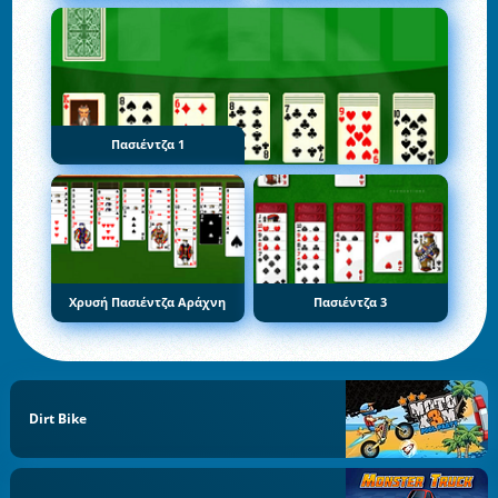
Πασιέντζα 1
Χρυσή Πασιέντζα Αράχνη
Πασιέντζα 3
Dirt Bike