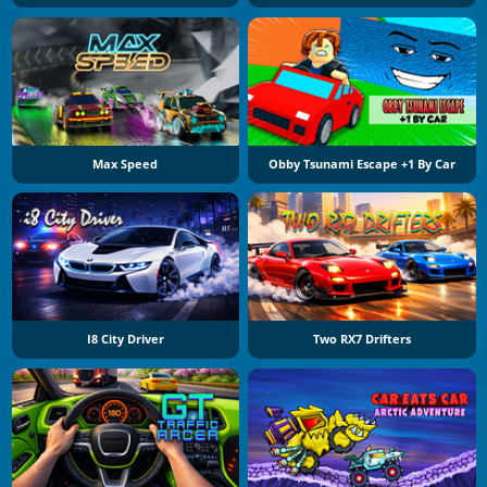
Max Speed
Obby Tsunami Escape +1 By Car
I8 City Driver
Two RX7 Drifters