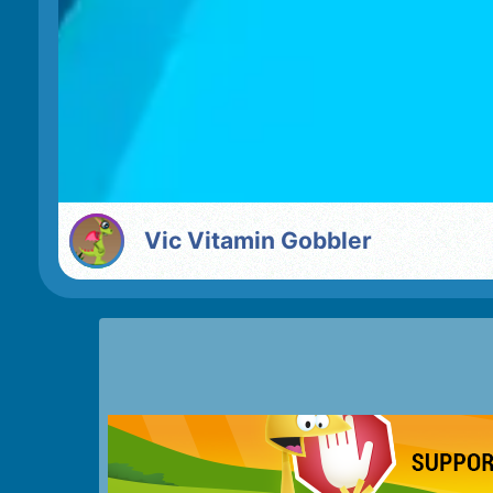
Vic Vitamin Gobbler