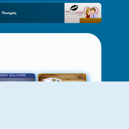
Πονηρός
σιέντζα Αράχνη 3
Πασιέντζα Αράχνη Suits