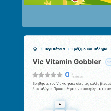
Περιπέτεια
Τρέξιμο Και Πήδημα
Vic Vitamin Gobbler
0
0
Κατάταξη:
Βοηθήστε τον Vic να φάει όλες τις καλές βιταμί
διαιτολόγιο. Προσπαθήστε να αποφύγετε τα αν