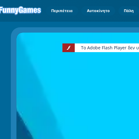
Περιπέτεια
Αυτοκίνητο
Πάλη
Το Adobe Flash Player δεν 