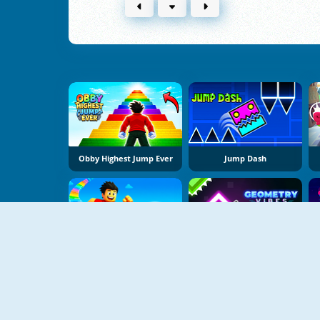
Obby Highest Jump Ever
Jump Dash
Obby Rainbow Tower
Geometry Vibes X Arrow