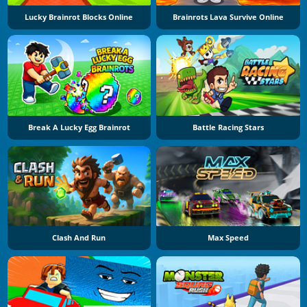
Lucky Brainrot Blocks Online
Brainrots Lava Survive Online
Break A Lucky Egg Brainrot
Battle Racing Stars
Clash And Run
Max Speed