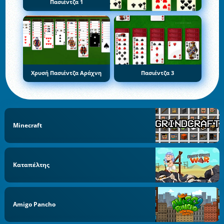
Πασιέντζα 1
Χρυσή Πασιέντζα Αράχνη
Πασιέντζα 3
Minecraft
Καταπέλτης
Amigo Pancho