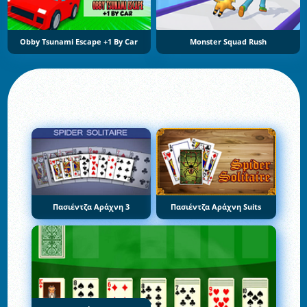
Obby Tsunami Escape +1 By Car
Monster Squad Rush
Πασιέντζα Αράχνη 3
Πασιέντζα Αράχνη Suits