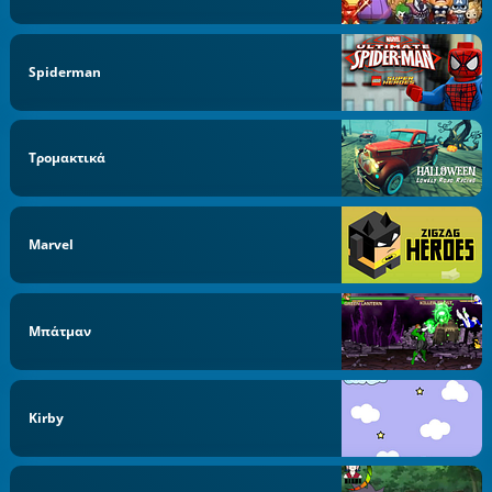
Spiderman
Τρομακτικά
Marvel
Μπάτμαν
Kirby