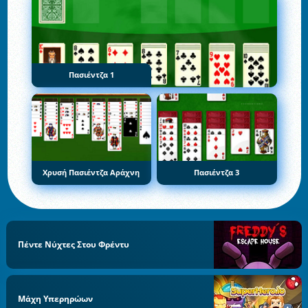
Πασιέντζα 1
Χρυσή Πασιέντζα Αράχνη
Πασιέντζα 3
Πέντε Νύχτες Στου Φρέντυ
Μάχη Υπερηρώων