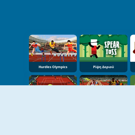
Hurdles Olympics
Ρίψη Δοριού
Αληθινό Τέννις
Αγώνας 100 Μέτρων