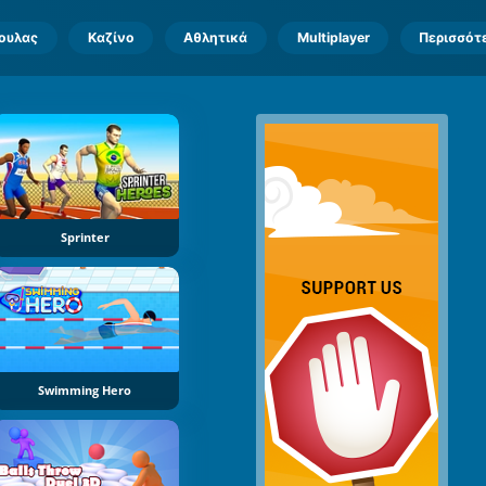
πουλας
Καζίνο
Αθλητικά
Multiplayer
Περισσότ
Sprinter
Swimming Hero