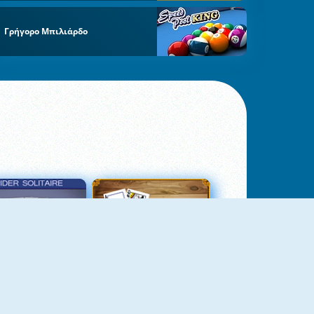
Γρήγορο Μπιλιάρδο
σιέντζα Αράχνη 3
Πασιέντζα Αράχνη Suits