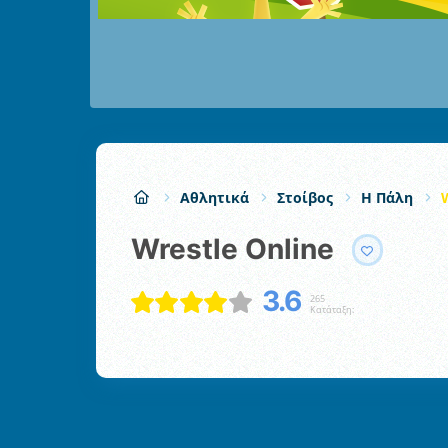
Αθλητικά
Στοίβος
Η Πάλη
Wrestle Online
3.6
265
Κατάταξη: