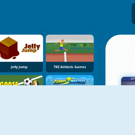
Jelly Jump
TRZ Athletic Games
Goose Cup
Tennis Masters 2026
Πα