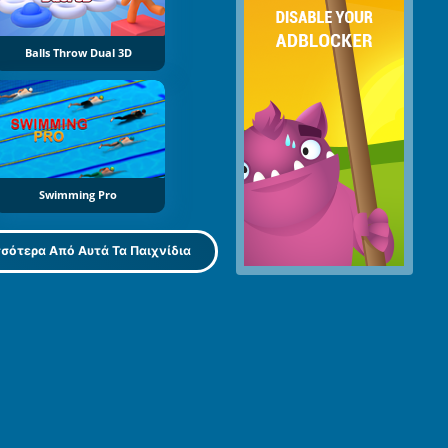
Balls Throw Dual 3D
Swimming Pro
σότερα Από Αυτά Τα Παιχνίδια