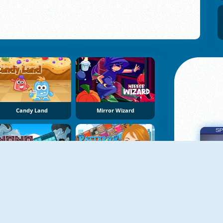
Candy Land
Mirror Wizard
NoNoSparks: Δημιουργία
Patterns Link
Πα