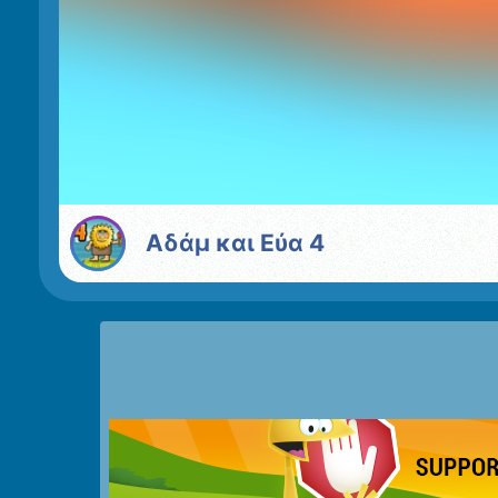
Αδάμ και Εύα 4