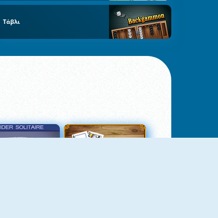
Τάβλι
σιέντζα Αράχνη 3
Πασιέντζα Αράχνη Suits