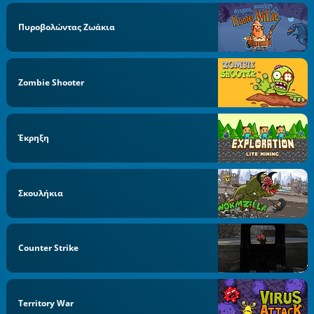
Πυροβολώντας Ζωάκια
Zombie Shooter
Έκρηξη
Σκουλήκια
Counter Strike
Territory War