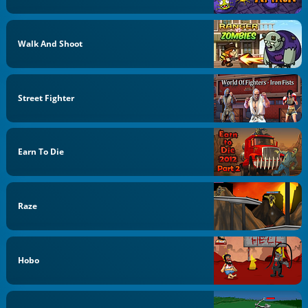
Walk And Shoot
Street Fighter
Earn To Die
Raze
Hobo