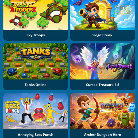
Sky Troops
Siege Break
Tanks Online
Cursed Treasure 1.5
Annoying Boss Punch
Archer Dungeon Hero