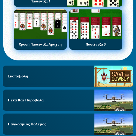
Πασιέντζα 1
Χρυσή Πασιέντζα Αράχνη
Πασιέντζα 3
Σκοποβολή
Πέτα Και Πυροβόλα
Παγκόσμιος Πόλεμος