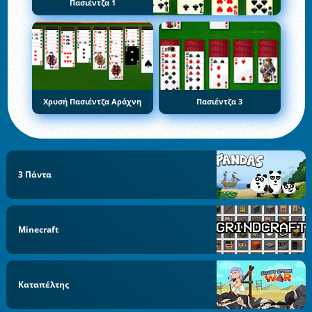
Πασιέντζα 1
Χρυσή Πασιέντζα Αράχνη
Πασιέντζα 3
3 Πάντα
Minecraft
Καταπέλτης