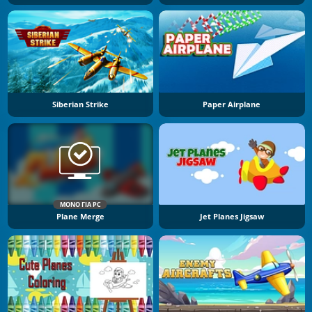
Siberian Strike
Paper Airplane
ΜΌΝΟ ΓΙΑ PC
Plane Merge
Jet Planes Jigsaw