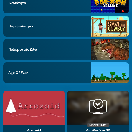
Ικανότητα
Πυροβολισμοί
Πολεμιστές Ζώα
Age Of War
ΜΌΝΟ ΓΙΑ PC
Arrozoid
Air Warfare 3D