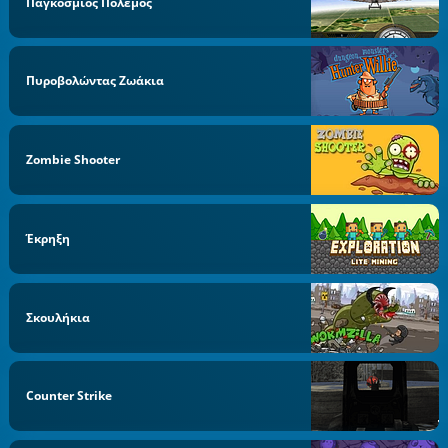
Παγκόσμιος Πόλεμος
Πυροβολώντας Ζωάκια
Zombie Shooter
Έκρηξη
Σκουλήκια
Counter Strike