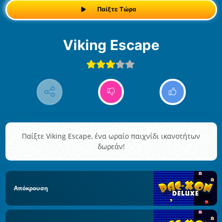
Παίξτε Τώρα
Viking Escape
Παίξτε Viking Escape, ένα ωραίο παιχνίδι ικανοτήτων
δωρεάν!
Απόκρουση