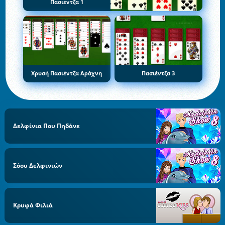
Πασιέντζα 1
Χρυσή Πασιέντζα Αράχνη
Πασιέντζα 3
Δελφίνια Που Πηδάνε
Σόου Δελφινιών
Κρυφά Φιλιά