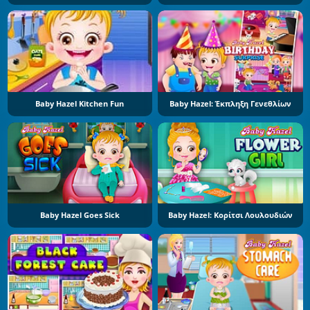
Baby Hazel Kitchen Fun
Baby Hazel: Έκπληξη Γενεθλίων
Baby Hazel Goes Sick
Baby Hazel: Κορίτσι Λουλουδιών