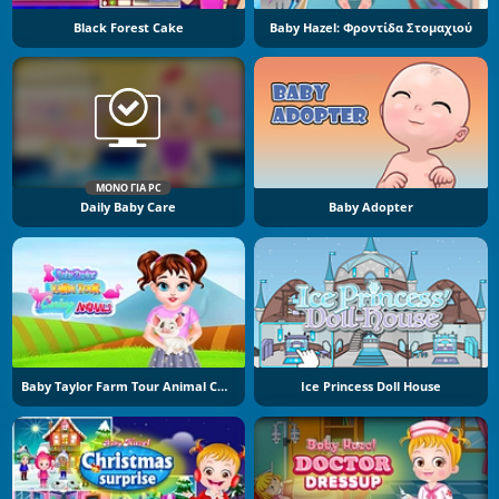
Black Forest Cake
Baby Hazel: Φροντίδα Στομαχιού
ΜΌΝΟ ΓΙΑ PC
Daily Baby Care
Baby Adopter
Baby Taylor Farm Tour Animal Caring
Ice Princess Doll House