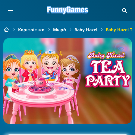
Κοριτσίτικα
Μωρά
Baby Hazel
Baby Hazel Te