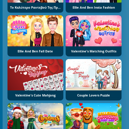
Το Καλύτερο Ραντεβού Της Πριγκίπισσας
Ellie And Ben Insta Fashion
Ellie And Ben Fall Date
Valentine's Matching Outfits
Valentine's Cute Mahjong
Couple Lovers Puzzle