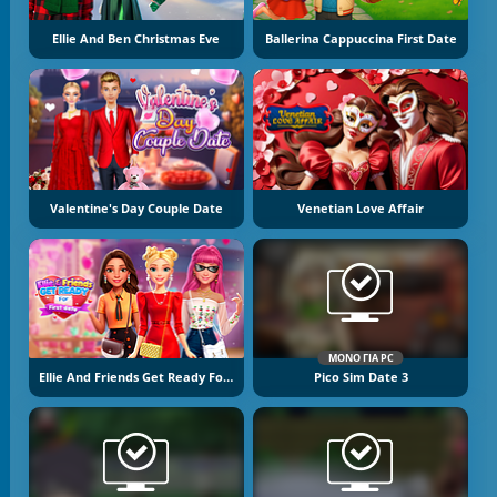
Ellie And Ben Christmas Eve
Ballerina Cappuccina First Date
Valentine's Day Couple Date
Venetian Love Affair
ΜΌΝΟ ΓΙΑ PC
Ellie And Friends Get Ready For First Date
Pico Sim Date 3