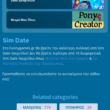
Σόου Δελφινιών
Μικρό Μου Πόνυ
Sim Date
Στο Funnygames.gr θα βρείτε την καλύτερη συλλογή από Sim
Date παιχνίδια! Δεν θα βρείτε λιγότερα από 18 διαφορετικά
Sim Date παιχνίδια όπως
Μυστικό Φιλί στο Γραφείο
&
Το
Ραντεβού Έκπληξη της Πριγκίπισσας
.
Προσπαθήστε να εντυπωσιάσετε το αντικείμενο του πόθου
σας!
Related categories
MAHJONG
179
ΠΟΝΗΡΌΣ
20