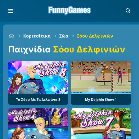
Κοριτσίτικα
Ζώα
Σόου Δελφινιών
Παιχνίδια
Σόου Δελφινιών
Το Σόου Με Τα Δελφίνια 8
My Dolphin Show 1