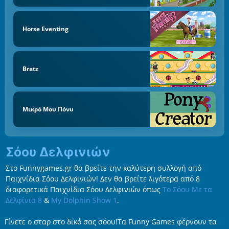
Horse Eventing
Bratz
Μικρό Μου Πόνυ
Σόου Δελφινιών
Στο Funnygames.gr θα βρείτε την καλύτερη συλλογή από
Παιχνίδια Σόου Δελφινιών! Δεν θα βρείτε λιγότερα από 8
διαφορετικά Παιχνίδια Σόου Δελφινιών όπως
Το Σόου Με τα
Δελφίνια 8
&
My Dolphin Show 1
.
Γίνετε ο σταρ στο δικό σας σόου!Τα Funny Games φέρνουν τα