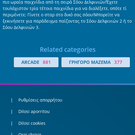
πιο ωραία παιχνίδια από τη σειρά Σόου Δελφινιών!Έχετε
τουλάχιστον τρία τέτοια παιχνίδια για να διαλέξετε, οπότε τί
περιμένετε; Γίνετε ο σταρ στο δικό σας σόου!Μπορείτε να
ξεκινήσετε για παράδειγμα παίζοντας το Σόου Δελφινιών 2 ή το
Σόου Δελφινιών 3.
Related categories
ARCADE
881
ΓΡΉΓΟΡΟ ΜΆΖΕΜΑ
377
Ρυθμίσεις απορρήτου
Dilosi aporritou
Dilosi cookies
Oroi chrisis