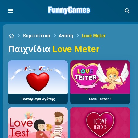
Κοριτσίτικα
Αγάπη
Love Meter
Παιχνίδια
Love Meter
Τεστάρισμα Αγάπης
Love Tester 1