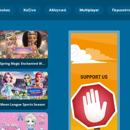
πουλας
Καζίνο
Αθλητικά
Multiplayer
Περισσότ
Spring Magic Enchanted Wardrobe
Moon League Sports Season