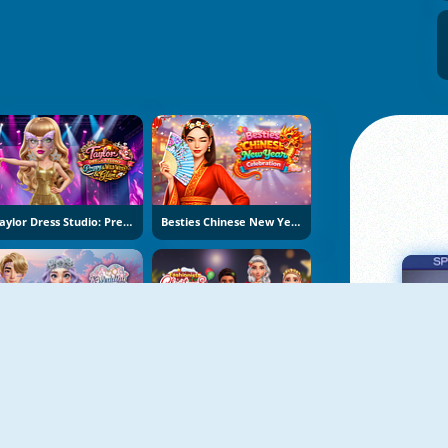
Taylor Dress Studio: Preppy And Wild West Glam
Besties Chinese New Year Celebration
K-Wedding Dream
Fashionista Christmas Eve Party
Πα