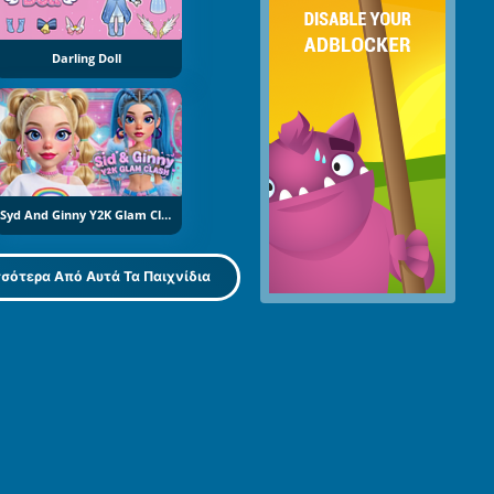
Darling Doll
Syd And Ginny Y2K Glam Clash
σότερα Από Αυτά Τα Παιχνίδια