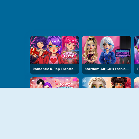
Romantic K-Pop Transformation
Stardom Alt Girls Fashion Duel
K-Pop Hunters Valentine Style
Hot And Cold Winter Style