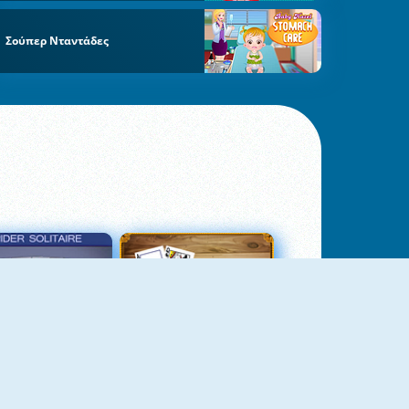
Σούπερ Νταντάδες
σιέντζα Αράχνη 3
Πασιέντζα Αράχνη Suits