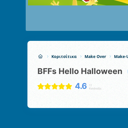
Κοριτσίτικα
Make Over
Make-
BFFs Hello Halloween
4.6
11
Κατάταξη: