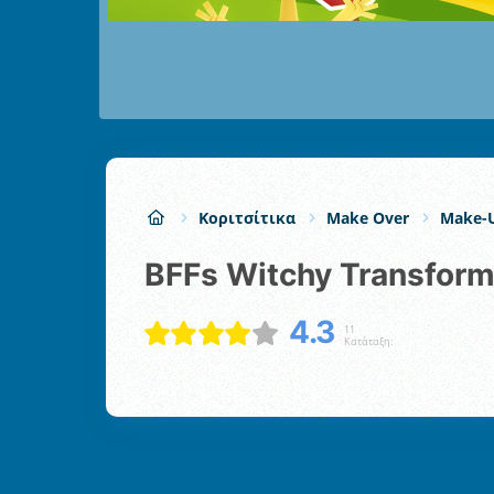
Κοριτσίτικα
Make Over
Make-
BFFs Witchy Transform
4.3
11
Κατάταξη: