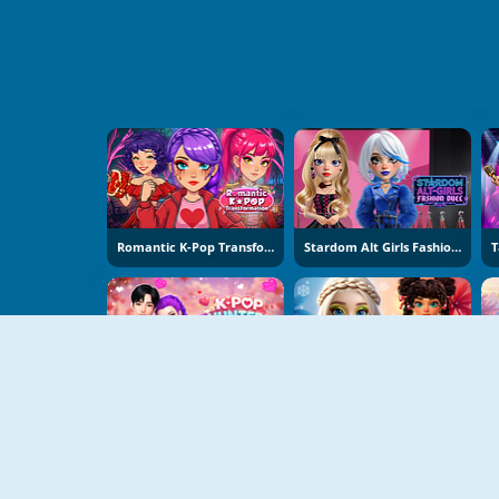
Romantic K-Pop Transformation
Stardom Alt Girls Fashion Duel
K-Pop Hunters Valentine Style
Hot And Cold Winter Style