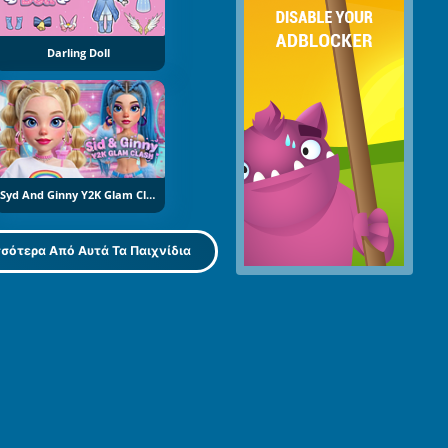
Darling Doll
Syd And Ginny Y2K Glam Clash
σότερα Από Αυτά Τα Παιχνίδια