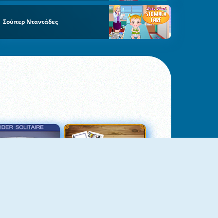
Σούπερ Νταντάδες
σιέντζα Αράχνη 3
Πασιέντζα Αράχνη Suits