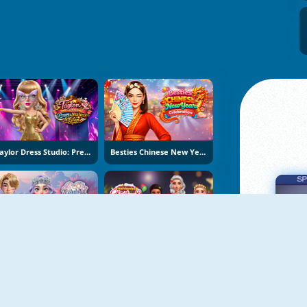
Taylor Dress Studio: Preppy And Wild West Glam
Besties Chinese New Year Celebration
K-Wedding Dream
Fashionista Christmas Eve Party
Πα