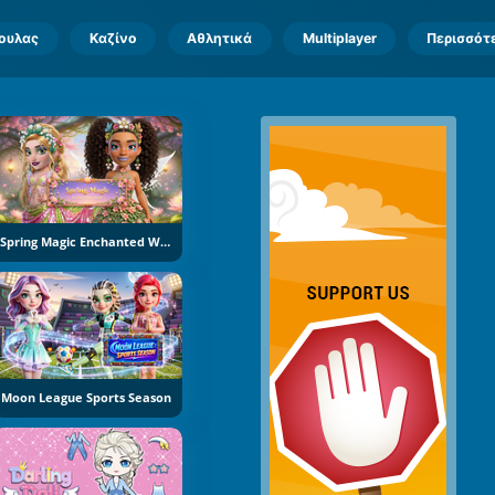
πουλας
Καζίνο
Αθλητικά
Multiplayer
Περισσότ
Spring Magic Enchanted Wardrobe
Moon League Sports Season