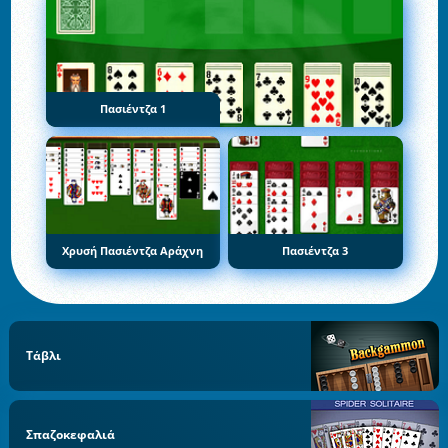
Πασιέντζα 1
Χρυσή Πασιέντζα Αράχνη
Πασιέντζα 3
Τάβλι
Σπαζοκεφαλιά