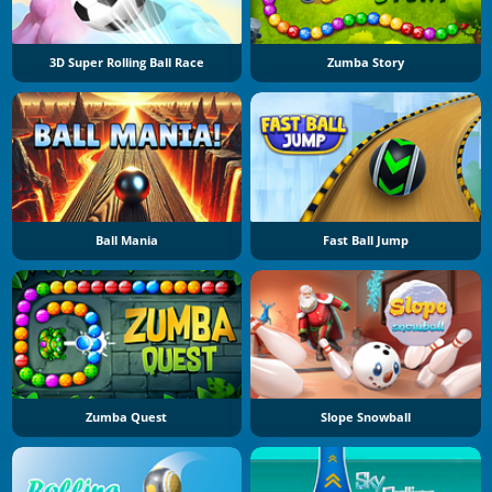
3D Super Rolling Ball Race
Zumba Story
Ball Mania
Fast Ball Jump
Zumba Quest
Slope Snowball