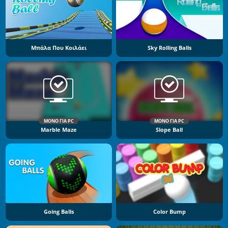
Μπάλα Που Κοιλάει
Sky Rolling Balls
ΜΌΝΟ ΓΙΑ PC
ΜΌΝΟ ΓΙΑ PC
Marble Maze
Slope Ball
Going Balls
Color Bump