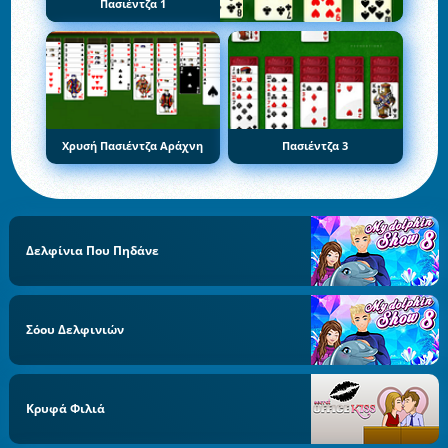
Πασιέντζα 1
Χρυσή Πασιέντζα Αράχνη
Πασιέντζα 3
Δελφίνια Που Πηδάνε
Σόου Δελφινιών
Κρυφά Φιλιά