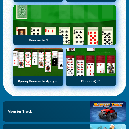
Πασιέντζα 1
Χρυσή Πασιέντζα Αράχνη
Πασιέντζα 3
Monster Truck