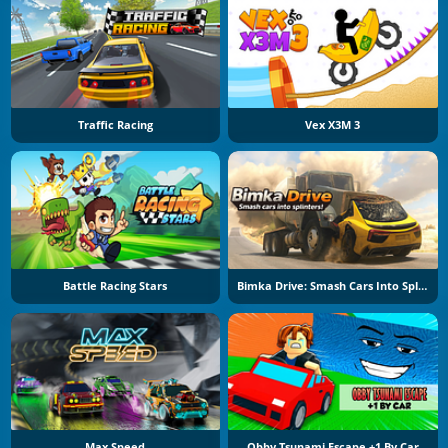
Traffic Racing
Vex X3M 3
Battle Racing Stars
Bimka Drive: Smash Cars Into Splinters
Max Speed
Obby Tsunami Escape +1 By Car