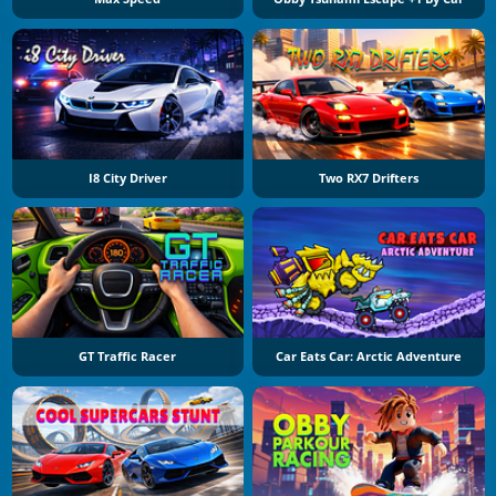
I8 City Driver
Two RX7 Drifters
GT Traffic Racer
Car Eats Car: Arctic Adventure