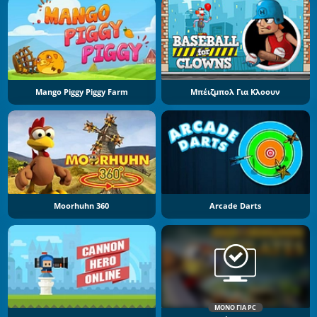
Mango Piggy Piggy Farm
Μπέιζμπολ Για Κλοουν
Moorhuhn 360
Arcade Darts
ΜΌΝΟ ΓΙΑ PC