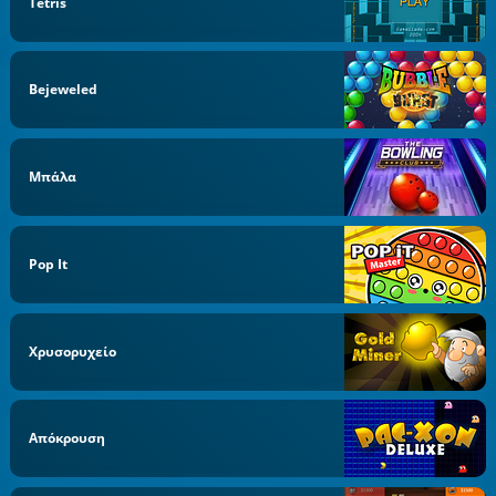
Tetris
Bejeweled
Μπάλα
Pop It
Χρυσορυχείο
Απόκρουση