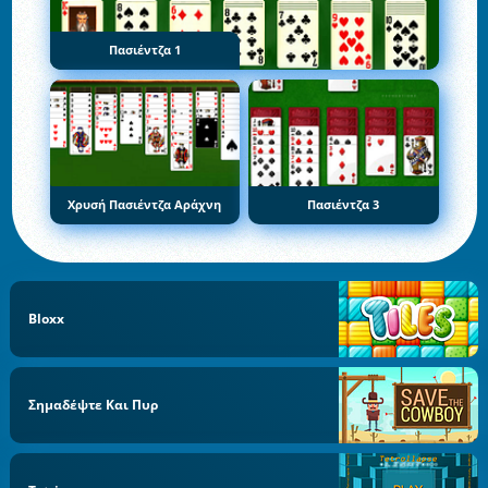
Πασιέντζα 1
Χρυσή Πασιέντζα Αράχνη
Πασιέντζα 3
Bloxx
Σημαδέψτε Και Πυρ