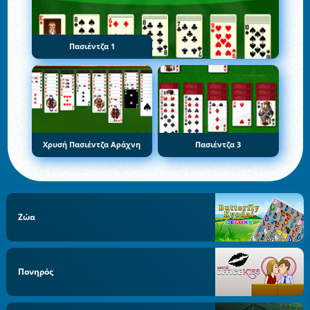
Πασιέντζα 1
Χρυσή Πασιέντζα Αράχνη
Πασιέντζα 3
Ζώα
Πονηρός