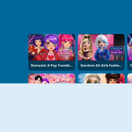
Romantic K-Pop Transformation
Stardom Alt Girls Fashion Duel
K-Pop Hunters Valentine Style
Hot And Cold Winter Style