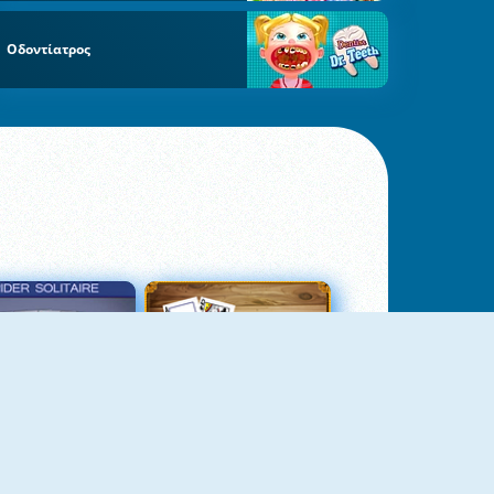
Οδοντίατρος
σιέντζα Αράχνη 3
Πασιέντζα Αράχνη Suits