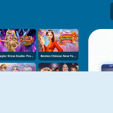
Taylor Dress Studio: Preppy And Wild West Glam
Besties Chinese New Year Celebration
K-Wedding Dream
Fashionista Christmas Eve Party
Πα