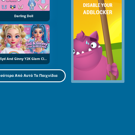
Darling Doll
Syd And Ginny Y2K Glam Clash
σότερα Από Αυτά Τα Παιχνίδια