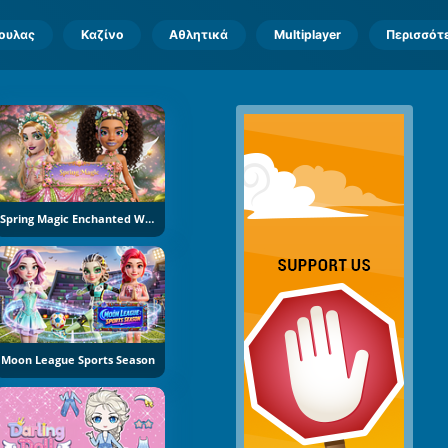
πουλας
Καζίνο
Αθλητικά
Multiplayer
Περισσότ
Spring Magic Enchanted Wardrobe
Moon League Sports Season