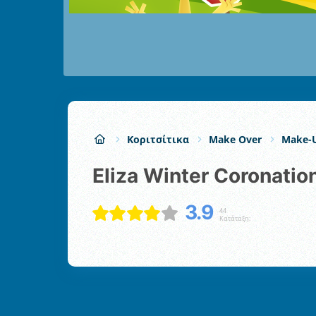
Κοριτσίτικα
Make Over
Make-
Eliza Winter Coronatio
3.9
44
Κατάταξη: