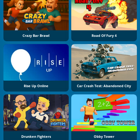
Crazy Bar Brawl
Road Of Fury 4
Rise Up Online
Car Crash Test: Abandoned City
Drunken Fighters
Obby Tower