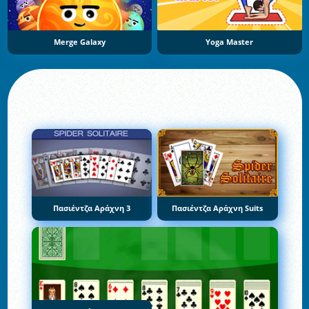
Merge Galaxy
Yoga Master
Πασιέντζα Αράχνη 3
Πασιέντζα Αράχνη Suits