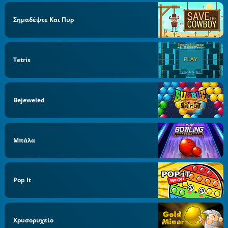
Σημαδέψτε Και Πυρ
Tetris
Bejeweled
Μπάλα
Pop It
Χρυσορυχείο