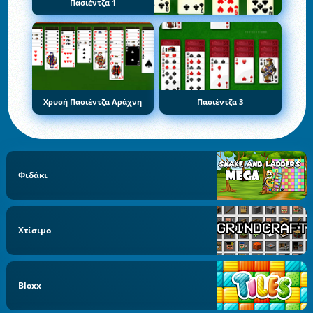
Πασιέντζα 1
Χρυσή Πασιέντζα Αράχνη
Πασιέντζα 3
Φιδάκι
Χτίσιμο
Bloxx