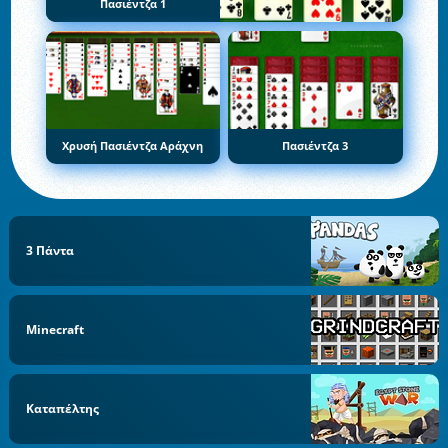
Πασιέντζα 1
Χρυσή Πασιέντζα Αράχνη
Πασιέντζα 3
3 Πάντα
Minecraft
Καταπέλτης