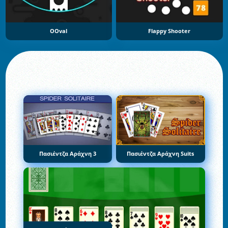
OOval
Flappy Shooter
Πασιέντζα Αράχνη 3
Πασιέντζα Αράχνη Suits