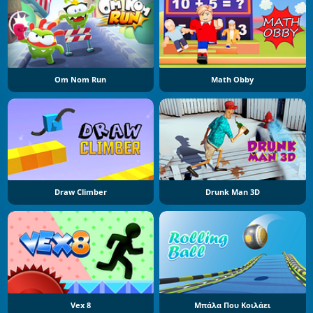
Om Nom Run
Math Obby
Draw Climber
Drunk Man 3D
Vex 8
Μπάλα Που Κοιλάει