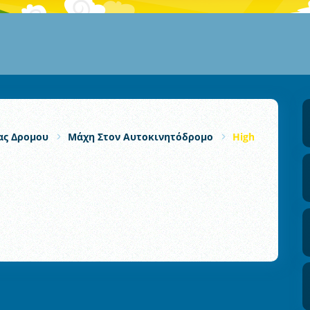
ας Δρομου
Μάχη Στον Αυτοκινητόδρομο
Highway Bus Ru