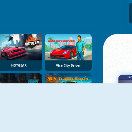
HOTGEAR
Vice City Driver
NSR Street Car Racing
SUV Traffic Racer
Πα