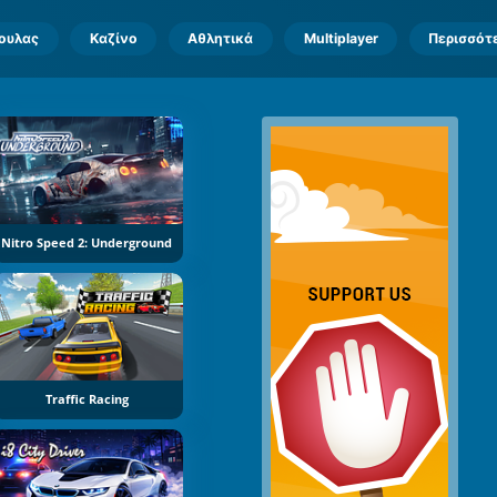
πουλας
Καζίνο
Αθλητικά
Multiplayer
Περισσότ
Nitro Speed 2: Underground
Traffic Racing