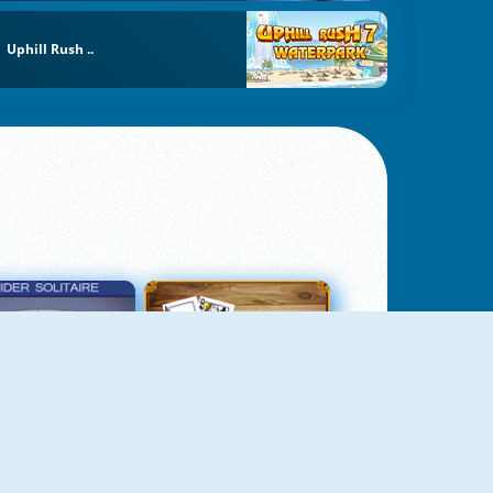
Uphill Rush ..
σιέντζα Αράχνη 3
Πασιέντζα Αράχνη Suits