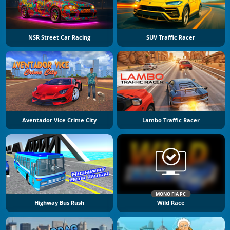
NSR Street Car Racing
SUV Traffic Racer
Aventador Vice Crime City
Lambo Traffic Racer
ΜΌΝΟ ΓΙΑ PC
Highway Bus Rush
Wild Race