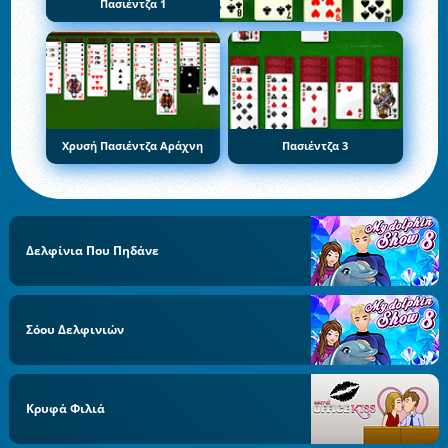
Πασιέντζα 1
Χρυσή Πασιέντζα Αράχνη
Πασιέντζα 3
Δελφίνια Που Πηδάνε
Σόου Δελφινιών
Κρυφά Φιλιά