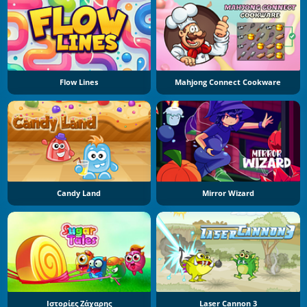
Flow Lines
Mahjong Connect Cookware
Candy Land
Mirror Wizard
Ιστορίες Ζάχαρης
Laser Cannon 3