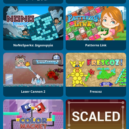
NoNoSparks: Δημιουργία
Patterns Link
Laser Cannon 2
Frescoz