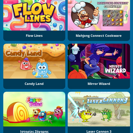
Flow Lines
Mahjong Connect Cookware
Candy Land
Mirror Wizard
Ιστορίες Ζάχαρης
Laser Cannon 3