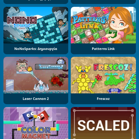
NoNoSparks: Δημιουργία
Patterns Link
Laser Cannon 2
Frescoz