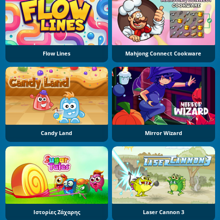
Flow Lines
Mahjong Connect Cookware
Candy Land
Mirror Wizard
Ιστορίες Ζάχαρης
Laser Cannon 3