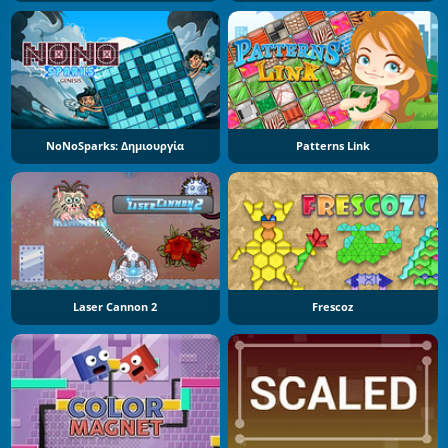
NoNoSparks: Δημιουργία
Patterns Link
Laser Cannon 2
Frescoz