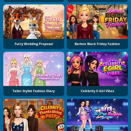
Furry Wedding Proposal
Barbee Black Friday Fashion
Tailor Stylist Fashion Diary
Celebrity E-Girl Vibes