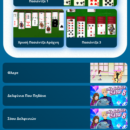
Πασιέντζα 1
Χρυσή Πασιέντζα Αράχνη
Πασιέντζα 3
Φλερτ
Δελφίνια Που Πηδάνε
Σόου Δελφινιών