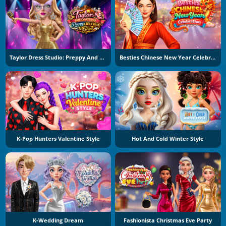
Taylor Dress Studio: Preppy And Wild West Glam
Besties Chinese New Year Celebration
K-Pop Hunters Valentine Style
Hot And Cold Winter Style
K-Wedding Dream
Fashionista Christmas Eve Party