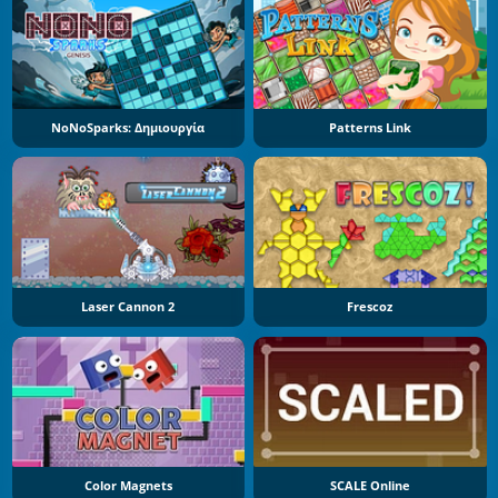
NoNoSparks: Δημιουργία
Patterns Link
Laser Cannon 2
Frescoz
Color Magnets
SCALE Online