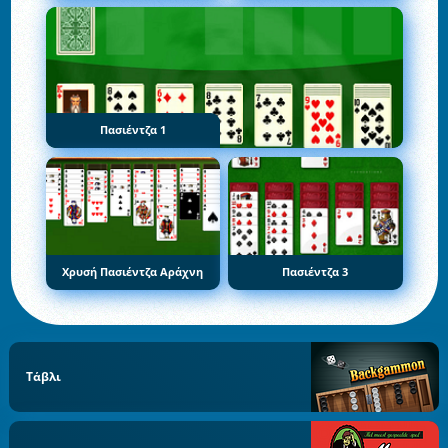
Πασιέντζα 1
Χρυσή Πασιέντζα Αράχνη
Πασιέντζα 3
Τάβλι