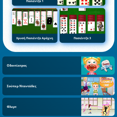
Πασιέντζα 1
Χρυσή Πασιέντζα Αράχνη
Πασιέντζα 3
Οδοντίατρος
Σούπερ Νταντάδες
Φλερτ