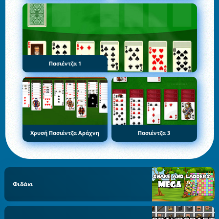
Πασιέντζα 1
Χρυσή Πασιέντζα Αράχνη
Πασιέντζα 3
Φιδάκι