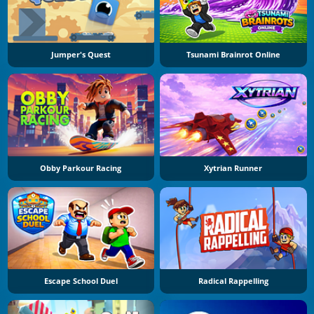
Jumper's Quest
Tsunami Brainrot Online
Obby Parkour Racing
Xytrian Runner
Escape School Duel
Radical Rappelling