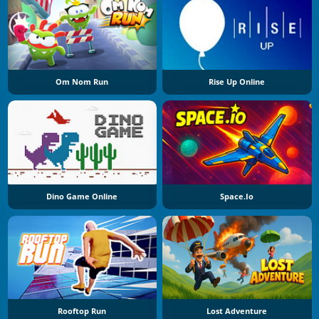
Om Nom Run
Rise Up Online
Dino Game Online
Space.io
Rooftop Run
Lost Adventure