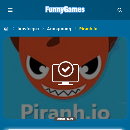
Ικανότητα
Απόκρουση
Piranh.io
ΜΌΝΟ ΓΙΑ PC