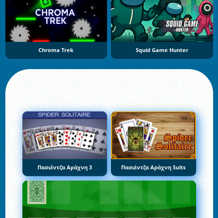
Chroma Trek
Squid Game Hunter
Πασιέντζα Αράχνη 3
Πασιέντζα Αράχνη Suits