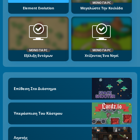
ΜΌΝΟ ΓΙΑ PC
Element Evolution
Μεγαλώστε Την Κοιλάδα
ΜΌΝΟ ΓΙΑ PC
ΜΌΝΟ ΓΙΑ PC
Εξέλιξη Εντόμων
Χτίζοντας Ένα Νησί
Επίθεση Στο Διάστημα
Υπεράσπιση Του Κάστρου
Ληστής