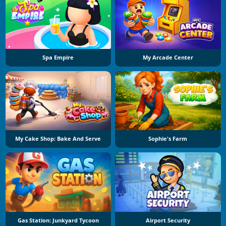
Spa Empire
My Arcade Center
My Cake Shop: Bake And Serve
Sophie's Farm
Gas Station: Junkyard Tycoon
Airport Security