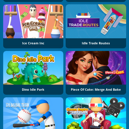
Ice Cream Inc
Idle Trade Routes
Dino Idle Park
Piece Of Cake: Merge And Bake