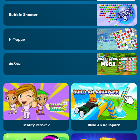
Bubble Shooter
Η Φάρμα
Φιδάκι
Beauty Resort 2
Build An Aquapark