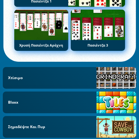
Πασιέντζα 1
Χρυσή Πασιέντζα Αράχνη
Πασιέντζα 3
Χτίσιμο
Bloxx
Σημαδέψτε Και Πυρ