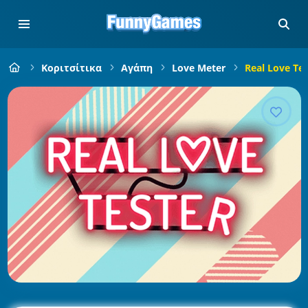
Κοριτσίτικα
Αγάπη
Love Meter
Real Love Tes