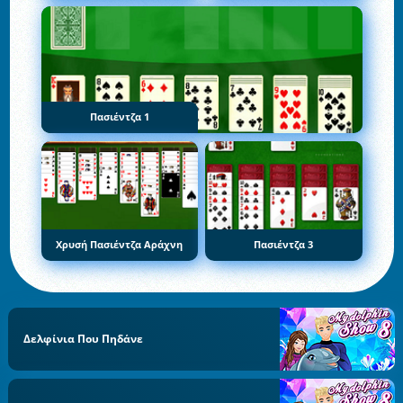
Πασιέντζα 1
Χρυσή Πασιέντζα Αράχνη
Πασιέντζα 3
Δελφίνια Που Πηδάνε