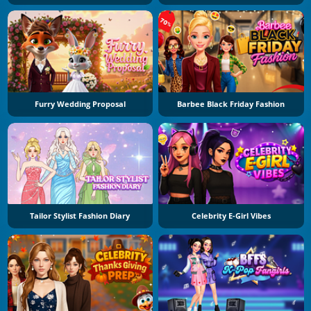
Furry Wedding Proposal
Barbee Black Friday Fashion
Tailor Stylist Fashion Diary
Celebrity E-Girl Vibes