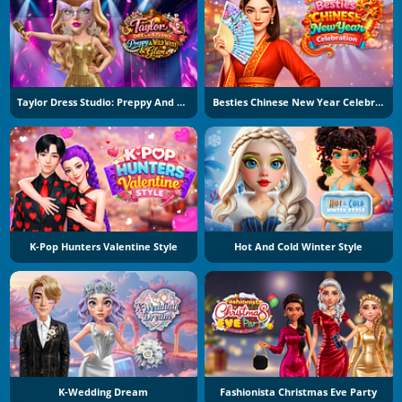
Taylor Dress Studio: Preppy And Wild West Glam
Besties Chinese New Year Celebration
K-Pop Hunters Valentine Style
Hot And Cold Winter Style
K-Wedding Dream
Fashionista Christmas Eve Party