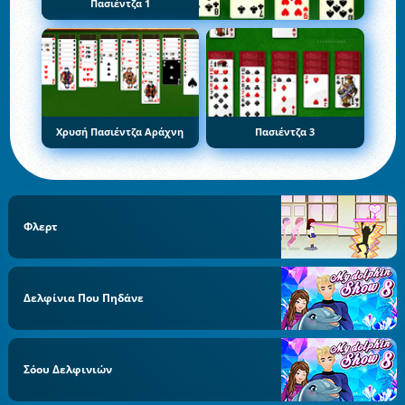
Πασιέντζα 1
Χρυσή Πασιέντζα Αράχνη
Πασιέντζα 3
Φλερτ
Δελφίνια Που Πηδάνε
Σόου Δελφινιών