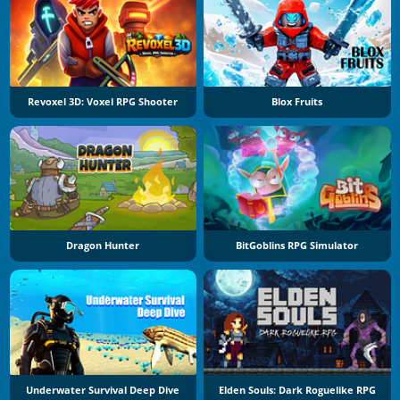
Revoxel 3D: Voxel RPG Shooter
Blox Fruits
Dragon Hunter
BitGoblins RPG Simulator
Underwater Survival Deep Dive
Elden Souls: Dark Roguelike RPG