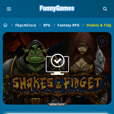
Περιπέτεια
RPG
Fantasy RPG
Shakes & Fidge
ΜΌΝΟ ΓΙΑ PC