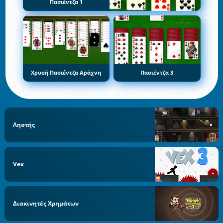
Πασιέντζα 1
Χρυσή Πασιέντζα Αράχνη
Πασιέντζα 3
Ληστής
Vex
Διακινητές Χρημάτων