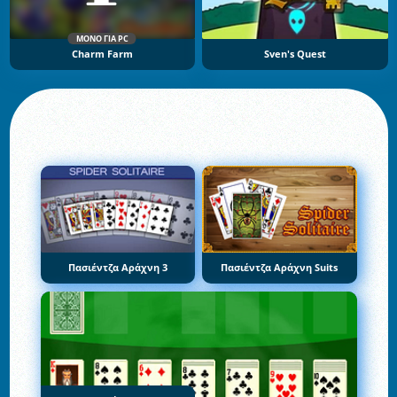
ΜΌΝΟ ΓΙΑ PC
Charm Farm
Sven's Quest
Πασιέντζα Αράχνη 3
Πασιέντζα Αράχνη Suits