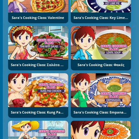
Sara's Cooking Class: Valentine
Sara's Cooking Class: Key Lime Pie
Sara's Cooking Class: Σαλάτα Με Μοσχάρι
Sara's Cooking Class: Φακές
Sara's Cooking Class: Kung Pao Chicken
Sara's Cooking Class: Empanadas