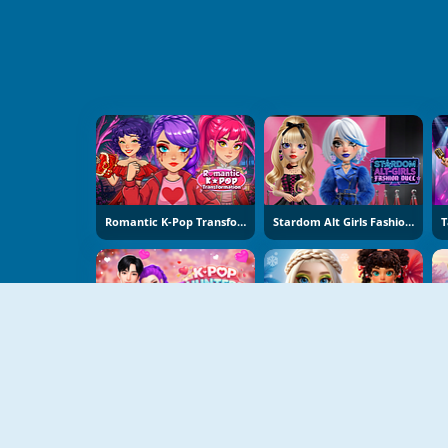
Romantic K-Pop Transformation
Stardom Alt Girls Fashion Duel
K-Pop Hunters Valentine Style
Hot And Cold Winter Style