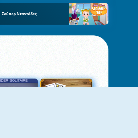
Σούπερ Νταντάδες
σιέντζα Αράχνη 3
Πασιέντζα Αράχνη Suits