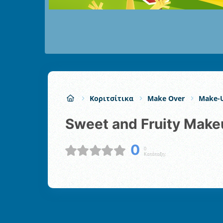
Κοριτσίτικα
Make Over
Make-
Sweet and Fruity Mak
0
0
Κατάταξη: