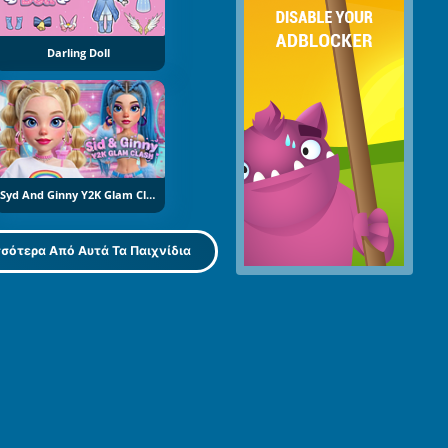
Darling Doll
Syd And Ginny Y2K Glam Clash
σότερα Από Αυτά Τα Παιχνίδια