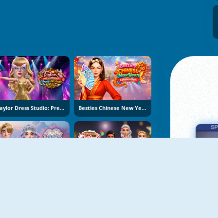
Taylor Dress Studio: Preppy And Wild West Glam
Besties Chinese New Year Celebration
K-Wedding Dream
Fashionista Christmas Eve Party
Πα