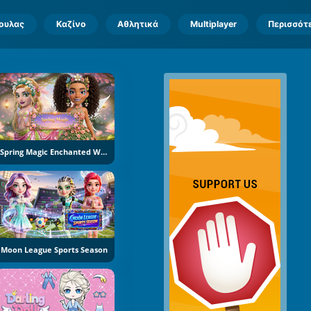
πουλας
Καζίνο
Αθλητικά
Multiplayer
Περισσότ
Spring Magic Enchanted Wardrobe
Moon League Sports Season