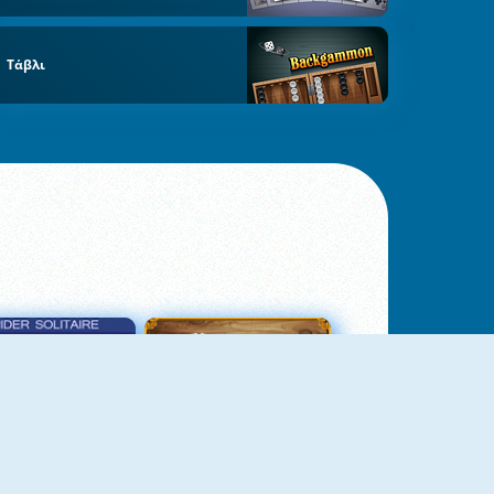
Τάβλι
σιέντζα Αράχνη 3
Πασιέντζα Αράχνη Suits