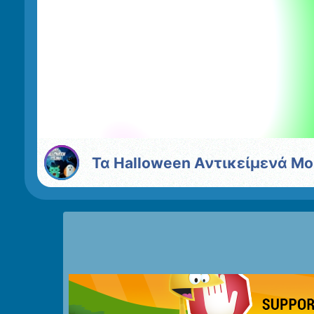
Τα Halloween Αντικείμενά Μο