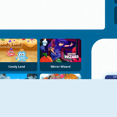
Candy Land
Mirror Wizard
NoNoSparks: Δημιουργία
Patterns Link
Πα